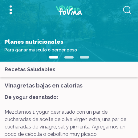
Planes nutricionales
Para ganar músculo o perder peso
Recetas Saludables
Vinagretas bajas en calorías
De yogur desnatado:
Mezclamos 1 yogur desnatado con un par de
cucharadas de aceite de oliva virgen extra, una par de
cucharadas de vinagre, sal y pimienta. Agregamos un
poco de cebolla o cebollino muy picado.