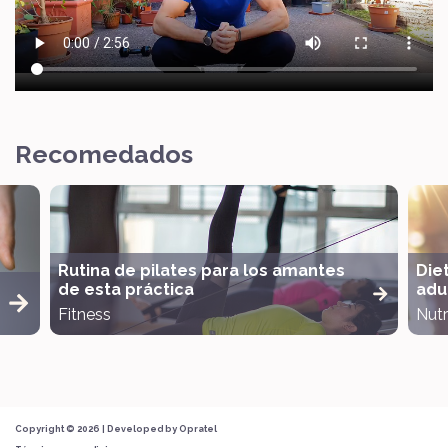
Recomedados
Rutina de pilates para los amantes
Die
de esta práctica
adul
Fitness
Nutr
Copyright © 2026 | Developed by
Opratel