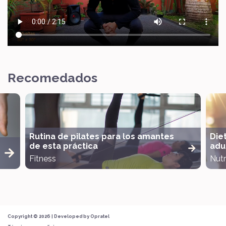
Recomedados
Rutina de pilates para los amantes
Die
de esta práctica
adul
Fitness
Nutr
Copyright © 2026 | Developed by
Opratel