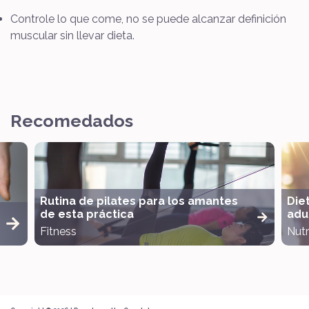
Controle lo que come, no se puede alcanzar definición
muscular sin llevar dieta.
Recomedados
Rutina de pilates para los amantes
Die
de esta práctica
adul
Fitness
Nutr