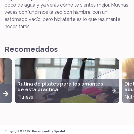
poco de agua y ya verás cómo te sientes mejor. Muchas
veces confundimos la sed con hambre, con un
estómago vacío, pero hidratarte es lo que realmente
necesitarás.
Recomedados
Rutina de pilates para los amantes
Die
de esta práctica
adul
Fitness
Nutr
Copyright © 2026 | Developed by
Opratel