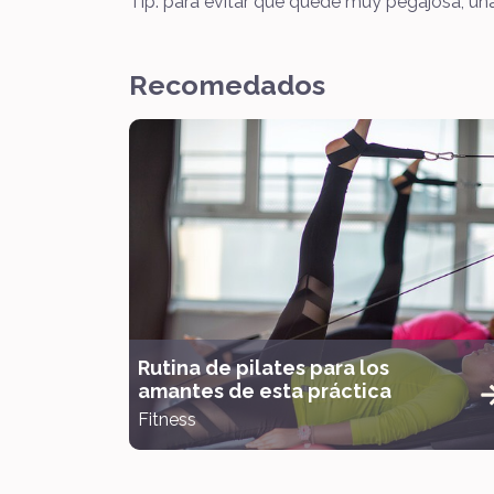
Tip: para evitar que quede muy pegajosa, una
Recomedados
Rutina de pilates para los
amantes de esta práctica
Fitness