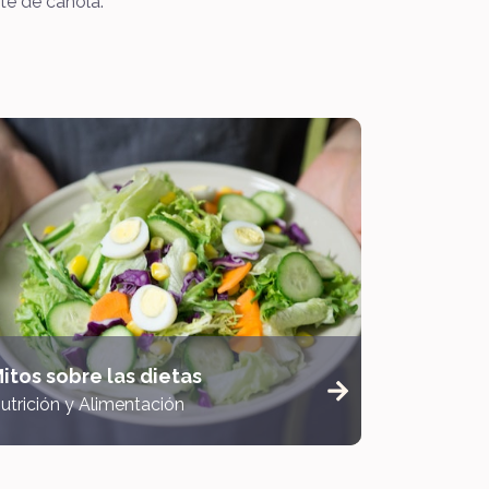
ite de canola.
itos sobre las dietas
utrición y Alimentación