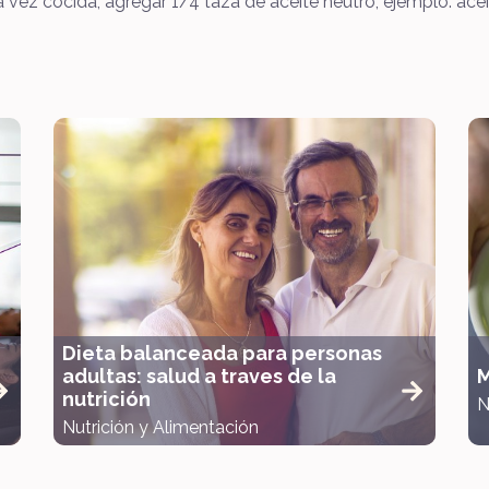
 vez cocida, agregar 1/4 taza de aceite neutro, ejemplo: ace
Dieta balanceada para personas
adultas: salud a traves de la
M
nutrición
N
Nutrición y Alimentación