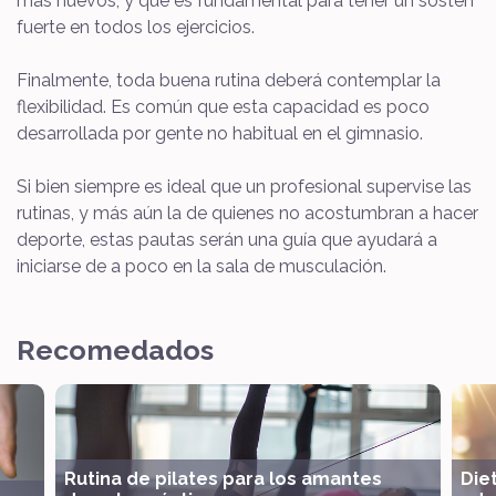
más nuevos, y que es fundamental para tener un sostén
fuerte en todos los ejercicios.
Finalmente, toda buena rutina deberá contemplar la
flexibilidad. Es común que esta capacidad es poco
desarrollada por gente no habitual en el gimnasio.
Si bien siempre es ideal que un profesional supervise las
rutinas, y más aún la de quienes no acostumbran a hacer
deporte, estas pautas serán una guía que ayudará a
iniciarse de a poco en la sala de musculación.
Recomedados
Rutina de pilates para los amantes
Die