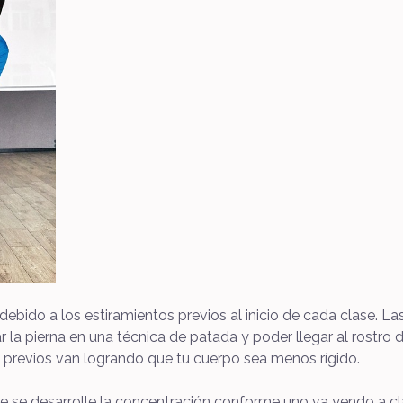
ebido a los estiramientos previos al inicio de cada clase. Las
 la pierna en una técnica de patada y poder llegar al rostro d
os previos van logrando que tu cuerpo sea menos rígido.
que se desarrolle la concentración conforme uno va yendo a c