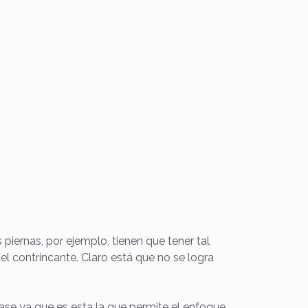
 piernas, por ejemplo, tienen que tener tal
el contrincante. Claro está que no se logra
lase ya que es esta la que permite el enfoque