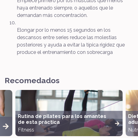
Empiece primero por los músculos que menos
haya entrenado siempre, o aquellos que le
demandan más concentración.
Elongar por lo menos 15 segundos en los
descansos entre series reduce las molestias
posteriores y ayuda a evitar la típica rigidez que
produce el entrenamiento con sobrecarga
Recomedados
Rutina de pilates para los amantes
Die
de esta práctica
adul
Fitness
Nutr