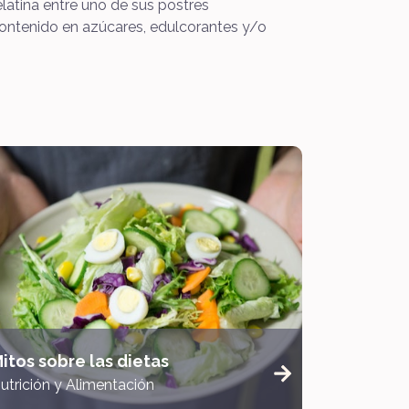
atina entre uno de sus postres
ontenido en azúcares, edulcorantes y/o
itos sobre las dietas
utrición y Alimentación